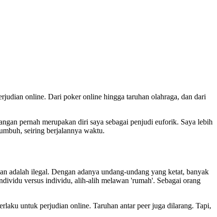
udian online. Dari poker online hingga taruhan olahraga, dan dari
angan pernah merupakan diri saya sebagai penjudi euforik. Saya lebih
umbuh, seiring berjalannya waktu.
udian adalah ilegal. Dengan adanya undang-undang yang ketat, banyak
ndividu versus individu, alih-alih melawan 'rumah'. Sebagai orang
laku untuk perjudian online. Taruhan antar peer juga dilarang. Tapi,