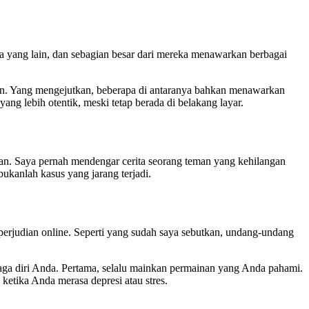
pada yang lain, dan sebagian besar dari mereka menawarkan berbagai
kan. Yang mengejutkan, beberapa di antaranya bahkan menawarkan
ang lebih otentik, meski tetap berada di belakang layar.
nduan. Saya pernah mendengar cerita seorang teman yang kehilangan
bukanlah kasus yang jarang terjadi.
 perjudian online. Seperti yang sudah saya sebutkan, undang-undang
jaga diri Anda. Pertama, selalu mainkan permainan yang Anda pahami.
ketika Anda merasa depresi atau stres.