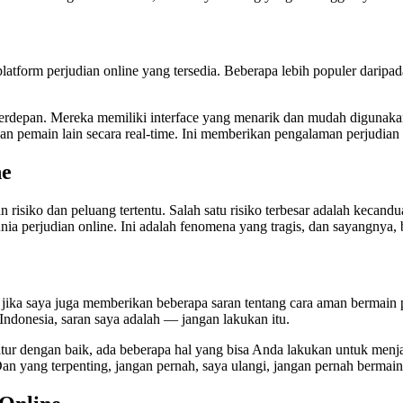
n platform perjudian online yang tersedia. Beberapa lebih populer dari
gi terdepan. Mereka memiliki interface yang menarik dan mudah diguna
an pemain lain secara real-time. Ini memberikan pengalaman perjudian y
ne
gan risiko dan peluang tertentu. Salah satu risiko terbesar adalah keca
ia perjudian online. Ini adalah fenomena yang tragis, dan sayangnya, 
l jika saya juga memberikan beberapa saran tentang cara aman bermain
i Indonesia, saran saya adalah — jangan lakukan itu.
diatur dengan baik, ada beberapa hal yang bisa Anda lakukan untuk men
n yang terpenting, jangan pernah, saya ulangi, jangan pernah bermain 