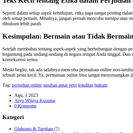
Teks Kecil tentang Etika dalam Perjudian
Seperti dalam setiap aspek kehidupan, etika juga sangat penting dalam 
oleh setiap pemain. Misalnya, jangan pernah mencoba menipu atau me
dihukum lebih parah.
Kesimpulan: Bermain atau Tidak Bermain,
Setelah membahas tentang aspek-aspek yang berhubungan dengan perjud
tergantung pada undang-undang di negara tempat Anda tinggal. Dan 
konsekuensi serius.
Meski begitu, tak ada salahnya mencoba permainan online non-taruh
sebuah pesta kecil. Ya, permainan online bisa sangat menyenangkan 
Tag:
perjudian online
taruhan antar peer
legalitas
hukum
Agu, 1 2023
Aryo Wijaya Kusuma
0 Komentar
Kategori
Olahraga & Taruhan
(7)