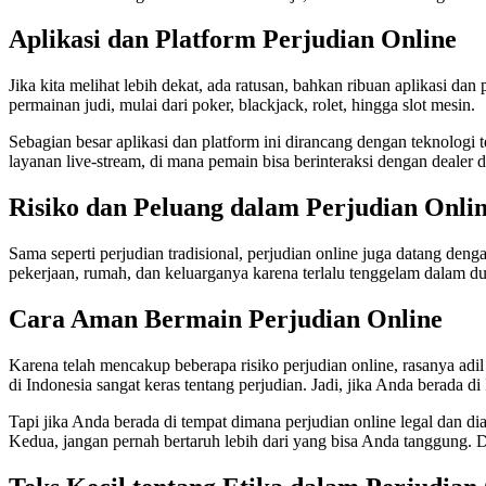
Aplikasi dan Platform Perjudian Online
Jika kita melihat lebih dekat, ada ratusan, bahkan ribuan aplikasi da
permainan judi, mulai dari poker, blackjack, rolet, hingga slot mesin.
Sebagian besar aplikasi dan platform ini dirancang dengan teknolo
layanan live-stream, di mana pemain bisa berinteraksi dengan dealer d
Risiko dan Peluang dalam Perjudian Onli
Sama seperti perjudian tradisional, perjudian online juga datang den
pekerjaan, rumah, dan keluarganya karena terlalu tenggelam dalam dun
Cara Aman Bermain Perjudian Online
Karena telah mencakup beberapa risiko perjudian online, rasanya adi
di Indonesia sangat keras tentang perjudian. Jadi, jika Anda berada d
Tapi jika Anda berada di tempat dimana perjudian online legal dan 
Kedua, jangan pernah bertaruh lebih dari yang bisa Anda tanggung. Da